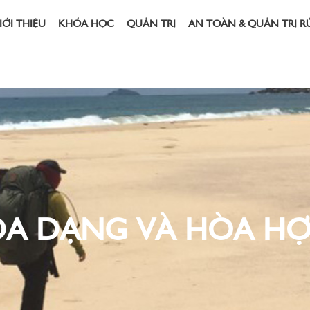
IỚI THIỆU
KHÓA HỌC
QUẢN TRỊ
AN TOÀN & QUẢN TRỊ R
ĐA DẠNG VÀ HÒA HỢ