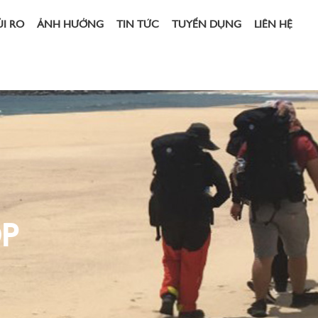
ỦI RO
ẢNH HƯỞNG
TIN TỨC
TUYỂN DỤNG
LIÊN HỆ
P