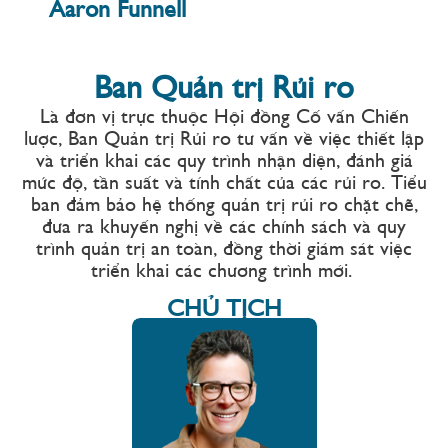
Aaron Funnell
Ban Quản trị Rủi ro
Là
đơn
vị
trực
thuộc
Hội
đồng
Cố
vấn
Chiến
lược
,
B
an Quản
trị
Rủi
ro
tư
vấn
về
việc
thiết
lập
và
triển
khai
các
quy
trình
nhận
diện
,
đánh
giá
mức
độ
,
tần
suất
và
tính
chất
của
các
rủi
ro.
Tiểu
ban
đảm
bảo
hệ
thống
quản
trị
rủi
ro
chặt
chẽ
,
đưa
ra
khuyến
nghị
về
các
chính
sách
và
quy
trình
quản
trị
an
toàn
,
đồng
thời
giám
sát
việc
triển
khai
các
chương
trình
mới
.
CHỦ TỊCH