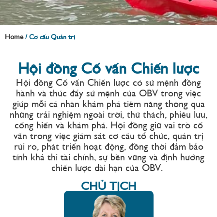
Home
/
Cơ cấu Quản trị
Hội đồng Cố vấn Chiến lược
Hội
đồng
Cố
vấn
Chiến
lược
có
sứ
mệnh
đồng
hành
và
thúc
đẩy
sứ
mệnh
của
OBV
trong
việc
giúp
mỗi
cá
nhân
khám
phá
tiềm
năng
thông
qua
những
trải
nghiệm
ngoài
trời
,
thử
thách
,
phiêu
lưu
,
cống
hiến
và
khám
phá
.
Hội
đồng
giữ
vai
trò
cố
vấn
trong
việc
giám
sát
cơ
cấu
tổ
chức
,
quản
trị
rủi
ro
,
phát
triển
hoạt
động
,
đồng
thời
đảm
bảo
tính
khả
thi
tài
chính
,
sự
bền
vững
và
định
hướng
chiến
lược
dài
hạn
của
OBV.
CHỦ TỊCH