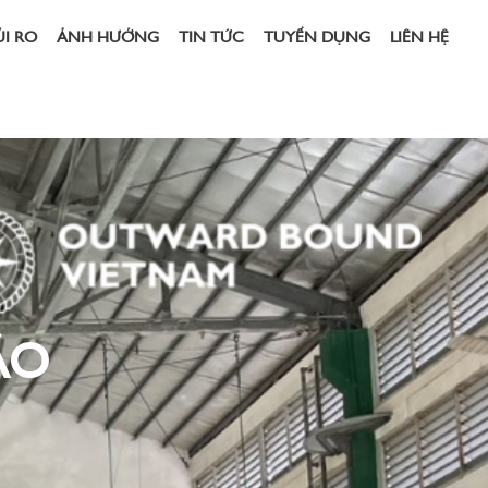
ỦI RO
ẢNH HƯỞNG
TIN TỨC
TUYỂN DỤNG
LIÊN HỆ
ÁO