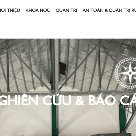
IỚI THIỆU
KHÓA HỌC
QUẢN TRỊ
AN TOÀN & QUẢN TRỊ R
GHIÊN CỨU & BÁO C