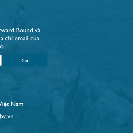
Outward Bound và
a chỉ email của
.​
Gửi
 Việt Nam
bv.vn