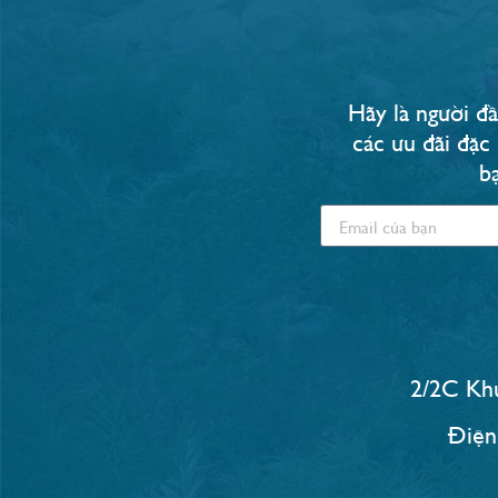
Hãy là người đầ
các ưu đãi đặc
b
2/2C Khu
Điện