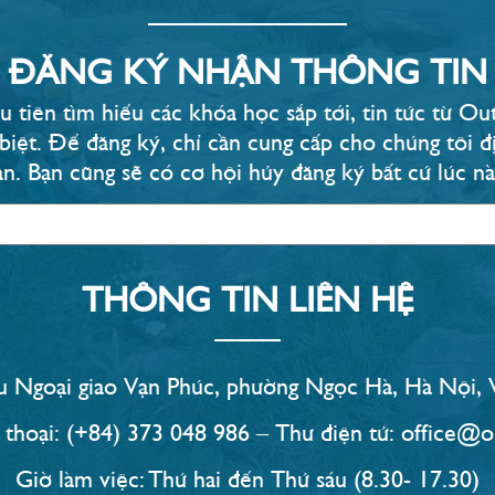
ĐĂNG KÝ NHẬN THÔNG TIN
u tiên tìm hiểu các khóa học sắp tới, tin tức từ 
 biệt. Để đăng ký, chỉ cần cung cấp cho chúng tôi đị
ạn. Bạn cũng sẽ có cơ hội hủy đăng ký bất cứ lúc nào
THÔNG TIN LIÊN HỆ
 Ngoại giao Vạn Phúc, phường Ngọc Hà, Hà Nội,
 thoại: (+84) 373 048 986 – Thư điện tử: office@o
Giờ làm việc: Thứ hai đến Thứ sáu (8.30- 17.30)