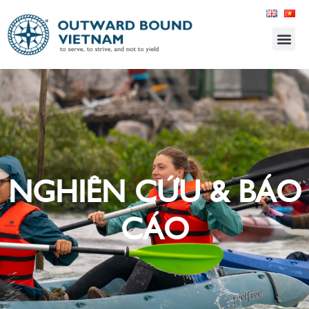
NGHIÊN CỨU & BÁO
CÁO