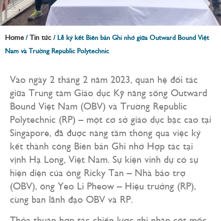
Home
Tin tức
/
/
Lễ ký kết Biên bản Ghi nhớ giữa Outward Bound Việt
Nam và Trường Republic Polytechnic
Vào ngày 2 tháng 2 năm 2023, quan hệ đối tác
giữa Trung tâm Giáo dục Kỹ năng sống Outward
Bound Việt Nam (OBV) và Trường Republic
Polytechnic (RP) – một cơ sở giáo dục bậc cao tại
Singapore, đã được nâng tầm thông qua việc ký
kết thành công Biên bản Ghi nhớ Hợp tác tại
vịnh Hạ Long, Việt Nam. Sự kiện vinh dự có sự
hiện diện của ông Ricky Tan – Nhà bảo trợ
(OBV), ông Yeo Li Pheow – Hiệu trưởng (RP),
cùng ban lãnh đạo OBV và RP.
Thỏa thuận hợp tác chiến lược ghi nhận cột mốc